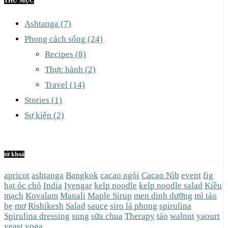
THƯ MỤC
Ashtanga
(7)
Phong cách sống
(24)
Recipes
(8)
Thực hành
(2)
Travel
(14)
Stories
(1)
Sự kiện
(2)
từ khoá
apricot
ashtanga
Bangkok
cacao ngòi
Cacao Nib
event
fig
hạt óc chó
India
Iyengar
kelp noodle
kelp noodle salad
Kiều
mạch
Kovalam
Manali
Maple Sirup
men dinh dưỡng
mì tảo
bẹ
mơ
Rishikesh
Salad
sauce
siro lá phong
spirulina
Spirulina dressing
sung
sữa chua
Therapy
tảo
walnut
yaourt
yeast
yoga