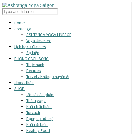
Home
Ashtanga
ASHTANGA YOGA LINEAGE
Yoga Unveiled
Lịch học / Classes
Sự kiện
PHONG CÁCH SỐNG
Thực hành
Recipes
Travel / Những chuyến đi
about thảo
SHOP
tất cả sản phẩm
Thảm yoga
Khăn trãi thảm
Túi xách
Dụng cụ hổ trợ
Khăn đi biển
Healthy Food