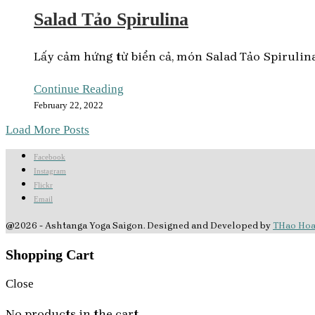
Salad Tảo Spirulina
Lấy cảm hứng từ biển cả, món Salad Tảo Spirulina 
Continue Reading
February 22, 2022
Load More Posts
Facebook
Instagram
Flickr
Email
@2026 - Ashtanga Yoga Saigon. Designed and Developed by
THao Ho
Shopping Cart
Close
No products in the cart.