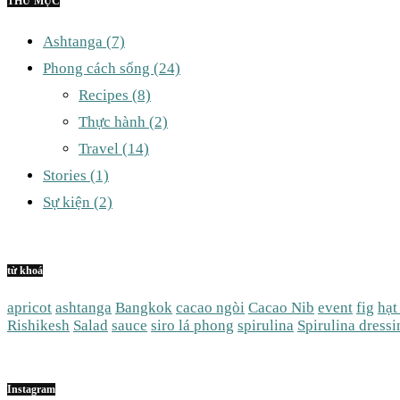
THƯ MỤC
Ashtanga
(7)
Phong cách sống
(24)
Recipes
(8)
Thực hành
(2)
Travel
(14)
Stories
(1)
Sự kiện
(2)
từ khoá
apricot
ashtanga
Bangkok
cacao ngòi
Cacao Nib
event
fig
hạt
Rishikesh
Salad
sauce
siro lá phong
spirulina
Spirulina dressi
Instagram