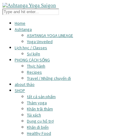
Home
Ashtanga
ASHTANGA YOGA LINEAGE
Yoga Unveiled
Lịch học / Classes
Sự kiện
PHONG CÁCH SỐNG
Thực hành
Recipes
Travel / Những chuyến đi
about thảo
SHOP
tất cả sản phẩm
Thảm yoga
Khăn trãi thảm
Túi xách
Dụng cụ hổ trợ
Khăn đi biển
Healthy Food