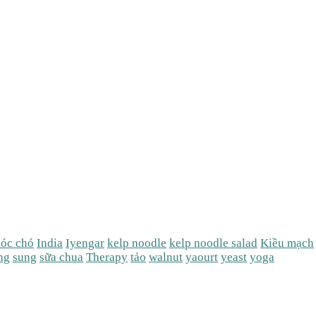
 óc chó
India
Iyengar
kelp noodle
kelp noodle salad
Kiều mạch
ng
sung
sữa chua
Therapy
tảo
walnut
yaourt
yeast
yoga