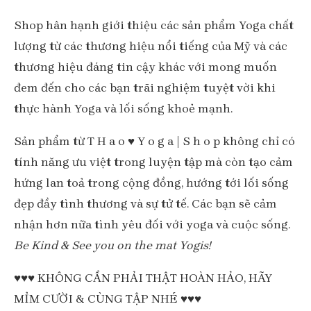
Shop hân hạnh giới thiệu các sản phẩm Yoga chất
lượng từ các thương hiệu nổi tiếng của Mỹ và các
thương hiệu đáng tin cậy khác với mong muốn
đem đến cho các bạn trãi nghiệm tuyệt vời khi
thực hành Yoga và lối sống khoẻ mạnh.
Sản phẩm từ T H a o ♥ Y o g a | S h o p không chỉ có
tính năng ưu việt trong luyện tập mà còn tạo cảm
hứng lan toả trong cộng đồng, hướng tới lối sống
đẹp đầy tình thương và sự tử tế. Các bạn sẽ cảm
nhận hơn nữa tình yêu đối với yoga và cuộc sống.
Be Kind & See you on the mat Yogis!
♥♥♥ KHÔNG CẦN PHẢI THẬT HOÀN HẢO, HÃY
MỈM CƯỜI & CÙNG TẬP NHÉ ♥♥♥