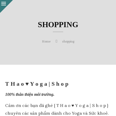
SHOPPING
Home
shopping
T H a o ♥ Y o g a | S h o p
100% thân thiện môi trường.
Cảm ơn các bạn đã ghé { T H a o ♥ Y o g a | S h o p }
chuyên các sản phẩm dành cho Yoga và Sức khoẻ.