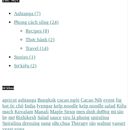
THƯ MỤC
Ashtanga
(7)
Phong cách sống
(24)
Recipes
(8)
Thực hành
(2)
Travel
(14)
Stories
(1)
Sự kiện
(2)
từ khoá
apricot
ashtanga
Bangkok
cacao ngòi
Cacao Nib
event
fig
hạt óc chó
India
Iyengar
kelp noodle
kelp noodle salad
Kiều
mạch
Kovalam
Manali
Maple Sirup
men dinh dưỡng
mì tảo
bẹ
mơ
Rishikesh
Salad
sauce
siro lá phong
spirulina
Spirulina dressing
sung
sữa chua
Therapy
tảo
walnut
yaourt
yeast
yoga