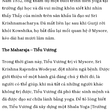
Năm 1932, ông tham dự một buổi trình diễn yoga tại
trường đại học và đã vui mừng khôn xiết khi nhìn
thấy Thầy của mình trên sân khấu là đạo sư Sri
Krishnamacharya. Đã mất liên lạc sau khi Gurji rời
khỏi Kowshika, họ bắt đầu lại mối quan hệ ở Mysore,
kéo dài hai mươi lăm năm.
The Maharaja – Tiểu Vương
Trong thời gian này, Tiểu Vương trị vì Mysore, Sri
Krishna Rajendra Wodeyar, đột nhiên ngã bệnh. Được
giới thiệu về một hành giả đáng chú ý thời đó, là
người có thể giúp, khi mà tất cả những người khác
không trị được, Tiểu Vương đã phó thác sinh mệnh và
đã được đạo sư chữa lành bằng yoga. Để tỏ lòng biết
ơn, Tiểu Vương đã xây dựng một Shala Yoga [Trường