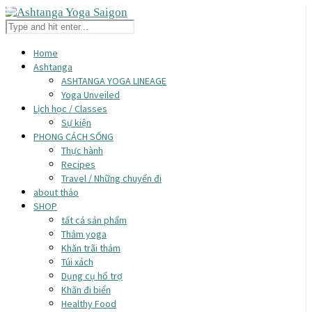
Home
Ashtanga
ASHTANGA YOGA LINEAGE
Yoga Unveiled
Lịch học / Classes
Sự kiện
PHONG CÁCH SỐNG
Thực hành
Recipes
Travel / Những chuyến đi
about thảo
SHOP
tất cả sản phẩm
Thảm yoga
Khăn trãi thảm
Túi xách
Dụng cụ hổ trợ
Khăn đi biển
Healthy Food